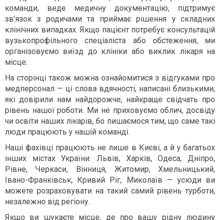
команди, веде медичну документацію, підтримує
зв’язок з родичами та приймає рішення у складних
клінічних випадках. Якщо пацієнт потребує консультацій
вузькопрофільного спеціаліста або обстеження, ми
організовуємо виїзд до клініки або виклик лікаря на
місце.
На сторінці також можна ознайомитися з відгуками про
медперсонал — ці слова вдячності, написані близькими,
які довірили нам найдорожче, найкраще свідчать про
рівень нашої роботи. Ми не приховуємо облич, досвіду
чи освіти наших лікарів, бо пишаємося тим, що саме такі
люди працюють у нашій команді.
Наші фахівці працюють не лише в Києві, а й у багатьох
інших містах України: Львів, Харків, Одеса, Дніпро,
Рівне, Черкаси, Вінниця, Житомир, Хмельницький,
Івано-Франківськ, Кривий Ріг, Миколаїв — усюди ви
можете розраховувати на такий самий рівень турботи,
незалежно від регіону.
Якщо ви шукаєте місце, де про вашу рідну людину