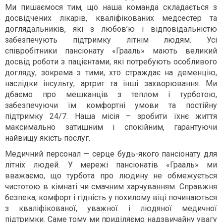
Ми пишаємося тим, що наша команда складається з
досвідчених лікарів, кваліфікованих медсестер та
доглядальників, які з любов’ю і відповідальністю
забезпечують підтримку літнім людям. Усі
співробітники пансіонату «Грааль» мають великий
досвід роботи з пацієнтами, які потребують особливого
догляду, зокрема з тими, хто страждає на деменцію,
наслідки інсульту, артрит та інші захворювання. Ми
дбаємо про мешканців з теплом і турботою,
забезпечуючи їм комфортні умови та постійну
підтримку 24/7. Наша місія – зробити їхнє життя
максимально затишним і спокійним, гарантуючи
найвищу якість послуг.
Медичний персонал — серце будь-якого пансіонату для
літніх людей. У мережі пансіонатів «Грааль» ми
вважаємо, що турбота про людину не обмежується
чистотою в кімнаті чи смачним харчуванням. Справжня
безпека, комфорт і гідність у похилому віці починаються
з кваліфікованої, уважної і людяної медичної
підтримки. Саме тому ми приділяємо надзвичайну увагу