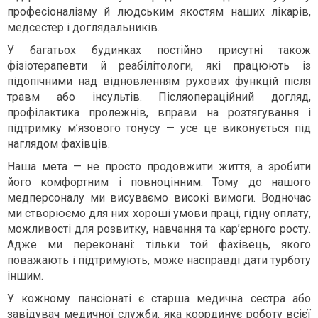
професіоналізму й людським якостям наших лікарів,
медсестер і доглядальників.
У багатьох будинках постійно присутні також
фізіотерапевти й реабілітологи, які працюють із
підопічними над відновленням рухових функцій після
травм або інсультів. Післяопераційний догляд,
профілактика пролежнів, вправи на розтягування і
підтримку м’язового тонусу — усе це виконується під
наглядом фахівців.
Наша мета — не просто продовжити життя, а зробити
його комфортним і повноцінним. Тому до нашого
медперсоналу ми висуваємо високі вимоги. Водночас
ми створюємо для них хороші умови праці, гідну оплату,
можливості для розвитку, навчання та кар’єрного росту.
Адже ми переконані: тільки той фахівець, якого
поважають і підтримують, може насправді дати турботу
іншим.
У кожному пансіонаті є старша медична сестра або
завідувач медичної служби, яка координує роботу всієї