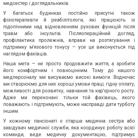
медсестер і доглядальників.
У багатьох будинках постійно присутні також
фізіотерапевти й реабілітологи, які працюють із
підопічними над відновленням рухових функцій після
травм або інсультів. Післяопераційний догляд,
профілактика пролежнів, вправи на розтягування і
підтримку м’язового тонусу — усе це виконується під
наглядом фахівців.
Наша мета — не просто продовжити життя, а зробити
його комфортним і повноцінним. Тому до нашого
медперсоналу ми висуваємо високі вимоги. Водночас
ми створюємо для них хороші умови праці, гідну оплату,
можливості для розвитку, навчання та кар’єрного росту.
Адже ми переконані: тільки той фахівець, якого
поважають і підтримують, може насправді дати турботу
іншим.
У кожному пансіонаті є старша медична сестра або
завідувач медичної служби, яка координує роботу всієї
команди, веде медичну документацію, підтримує