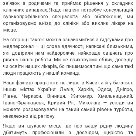
зв’язок з родичами та приймає рішення у складних
клінічних випадках. Якщо пацієнт потребує консультацій
вузькопрофільного спеціаліста або обстеження, ми
організовуємо виїзд до клініки або виклик лікаря на
місце.
На сторінці також можна ознайомитися з відгуками про
медперсонал — ці слова вдячності, написані близькими,
які довірили нам найдорожче, найкраще свідчать про
рівень нашої роботи. Ми не приховуємо облич, досвіду
чи освіти наших лікарів, бо пишаємося тим, що саме такі
люди працюють у нашій команді.
Наші фахівці працюють не лише в Києві, а й у багатьох
інших містах України: Львів, Харків, Одеса, Дніпро,
Рівне, Черкаси, Вінниця, Житомир, Хмельницький,
Івано-Франківськ, Кривий Ріг, Миколаїв — усюди ви
можете розраховувати на такий самий рівень турботи,
незалежно від регіону.
Якщо ви шукаєте місце, де про вашу рідну людину
дбатимуть професіонали з досвідом, щирістю та