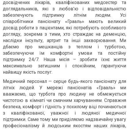
досвідчених лікарів, кваліфікованих медсестер та
доглядальників, які з любов’ю і відповідальністю
забезпечують підтримку літнім людям. Усі
співробітники пансіонату «Грааль» мають великий
досвід роботи з пацієнтами, які потребують особливого
догляду, зокрема з тими, хто страждає на деменцію,
наслідки інсульту, артрит та інші захворювання. Ми
дбаємо про мешканців з теплом і турботою,
забезпечуючи їм комфортні умови та постійну
підтримку 24/7. Наша місія – зробити їхнє життя
максимально затишним і спокійним, гарантуючи
найвищу якість послуг.
Медичний персонал — серце будь-якого пансіонату для
літніх людей. У мережі пансіонатів «Грааль» ми
вважаємо, що турбота про людину не обмежується
чистотою в кімнаті чи смачним харчуванням. Справжня
безпека, комфорт і гідність у похилому віці починаються
з кваліфікованої, уважної і людяної медичної
підтримки. Саме тому ми приділяємо надзвичайну увагу
професіоналізму й людським якостям наших лікарів,